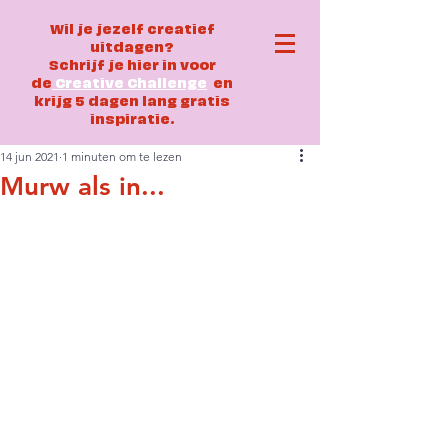
Wil je jezelf creatief
uitdagen?
Schrijf je hier in voor
de
Creative Challenge
en
krijg 5 dagen lang gratis
inspiratie.
14 jun 2021
1 minuten om te lezen
Murw als in...