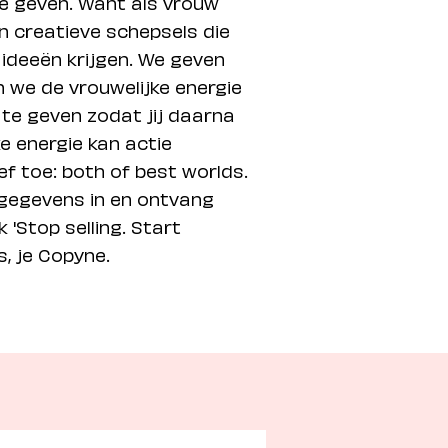
te geven. Want als vrouw
en creatieve schepsels die
ideeën krijgen. We geven
 we de vrouwelijke energie
te geven zodat jij daarna
ke energie kan actie
f toe: both of best worlds.
 gegevens in en ontvang
 'Stop selling. Start
fs, je Copyne.