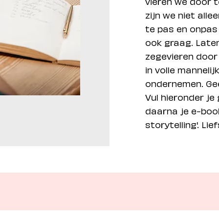
vieren we door 
zijn we niet alle
te pas en onpas 
ook graag. Laten
zegevieren door 
in volle mannelij
ondernemen. Gee
Vul hieronder je
daarna je e-book
storytelling'. Lie