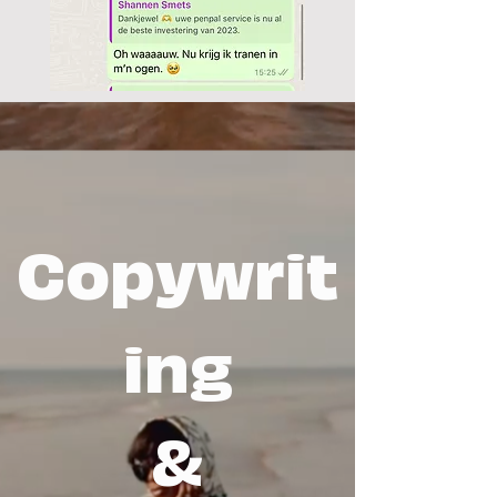
Copywrit
ing
&