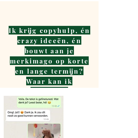
Ik krijg copyhulp, én
crazy ideeën, én
bouwt aan je
merkimago op korte
en lange termijn?
Waar kan ik
tekenen?