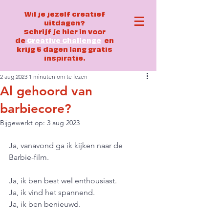
Wil je jezelf creatief
uitdagen?
Schrijf je hier in voor
de
Creative Challenge
en
krijg 5 dagen lang gratis
inspiratie.
2 aug 2023
1 minuten om te lezen
Al gehoord van
barbiecore?
Bijgewerkt op:
3 aug 2023
Ja, vanavond ga ik kijken naar de 
Barbie-film. 
Ja, ik ben best wel enthousiast.
Ja, ik vind het spannend.
Ja, ik ben benieuwd. 