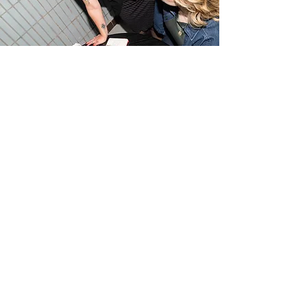
Shannen Smets - Boss
Frankie Villager
Meer werk