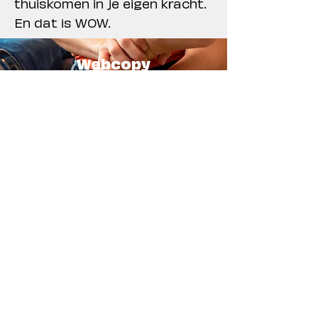
thuiskomen in je eigen kracht.
En dat is WOW.
Webcopy
Het verhaal vertaalden we verder naar
webcopy, zodat mensen snel hun weg
vinden naar balans en ook online een
afspraak kunnen boeken.
What she says...
Wat een ervaring. De brainstormsessies en
calls waren steeds vol positieve vibes en
gaven energie om te durven gaan voor iets
dat van echt bij mij en m'n visie past.
"Verandering is steeds spannend.
Mijn kinepraktijk had al een naam
(mijn naam) en was zo ook gekend