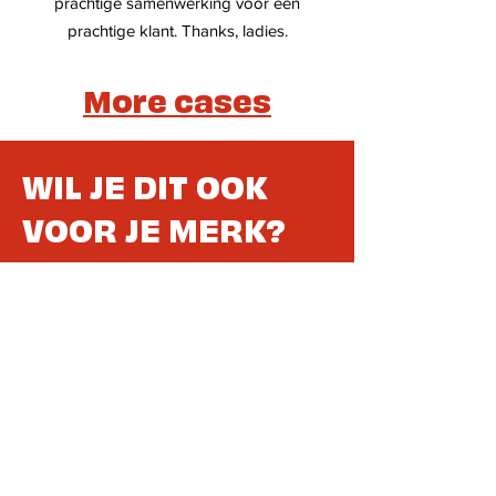
prachtige samenwerking voor een
prachtige klant. Thanks, ladies.
More cases
WIL JE DIT OOK
VOOR JE MERK?
Heb je een vraag, wil je graag
een offerte op maat of
gewoon eens luisteren wat
mogelijk is? Vul het formulier
in of stuur een mailtje
naar
charline@copyne.be
. Ik
contacteer je
en breng zo snel je verhaal