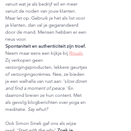
vanuit wat je als bedrijf wil en meer 
vanuit de noden van jouw klanten. 
Maar let op. Gebruik je het als list voor 
je klanten, dan val je gegarandeerd 
door de mand. Mensen hebben er een 
neus voor. 
Spontaniteit en authenticiteit zijn troef.
Neem maar eens een kijkje bij 
Rituals
. 
Zij verkopen geen 
verzorgingsproducten, lekkere geurtjes 
of verzorgingscrèmes. Nee, ze bieden 
je een walhalla van rust aan: 's
low down 
and find a moment of peace.' 
En 
daarrond breien ze hun content. Met 
als gevolg blogberichten over yoga en 
meditatie. 
Say whut?  
Ook Simon Sinek gaf ons als wijze 
raad: ‘
Start with the why’
. 
Zoek je 