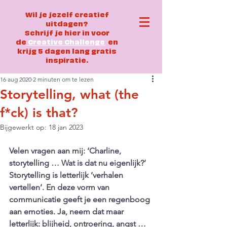
Wil je jezelf creatief
uitdagen?
Schrijf je hier in voor
de
Creative Challenge
en
krijg 5 dagen lang gratis
inspiratie.
16 aug 2020
2 minuten om te lezen
Storytelling, what (the
f*ck) is that?
Bijgewerkt op:
18 jan 2023
Velen vragen aan mij: ‘Charline, 
storytelling … Wat is dat nu eigenlijk?’  
Storytelling is letterlijk ‘verhalen 
vertellen’. En deze vorm van 
communicatie geeft je een regenboog 
aan emoties. Ja, neem dat maar 
letterlijk: blijheid, ontroering, angst … 