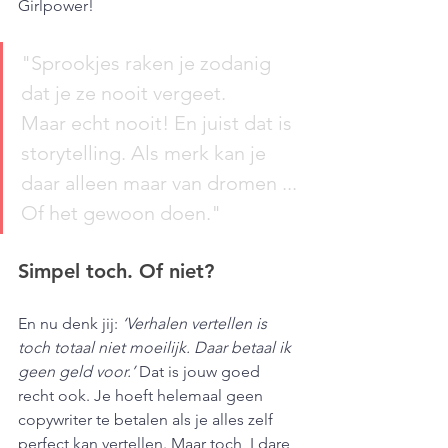
Girlpower!
"Sprookjes raken je zodanig 
dat je ze nooit vergeet. 
Maar echt nooit! En juist dat is 
storytelling. Als merk kan je 
daar alleen maar van dromen ... 
Of het gewoon doen."
Simpel toch. Of niet?
En nu denk jij:
 ‘Verhalen vertellen is 
toch totaal niet moeilijk. Daar betaal ik 
geen geld voor.’
 Dat is jouw goed 
recht ook. Je hoeft helemaal geen 
copywriter te betalen als je alles zelf 
perfect kan vertellen. Maar toch, I dare 