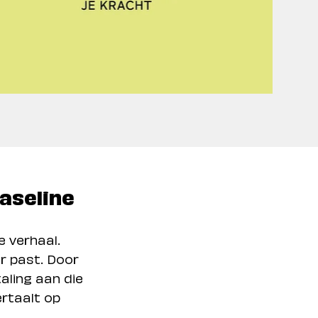
aseline
e verhaal.
r past. Door
aling aan die
ertaalt op