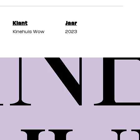
Klant
Jaar
Kinehuis Wow
2023