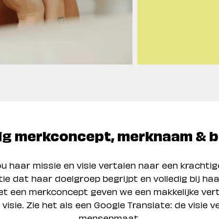
ig merkconcept, merknaam & b
 haar missie en visie vertalen naar een krachtig
e dat haar doelgroep begrijpt en volledig bij haa
t een merkconcept geven we een makkelijke vert
 visie. Zie het als een Google Translate: de visie v
mensenmaat.