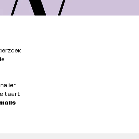
derzoek
de
naller
de taart
-mails