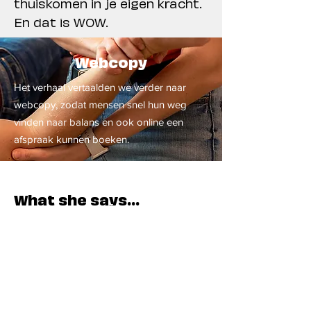
thuiskomen in je eigen kracht.
En dat is WOW.
Webcopy
Het verhaal vertaalden we verder naar
webcopy, zodat mensen snel hun weg
vinden naar balans en ook online een
afspraak kunnen boeken.
What she says...
Wat een ervaring. De brainstormsessies en
calls waren steeds vol positieve vibes en
gaven energie om te durven gaan voor iets
dat van echt bij mij en m'n visie past.
"Verandering is steeds spannend.
Mijn kinepraktijk had al een naam
(mijn naam) en was zo ook gekend