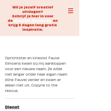
Wil je jezelf creatief
uitdagen?
Schrijf je hier in voor
de
Creative Challenge
en
krijg 5 dagen lang gratis
inspiratie.
Hashtack
Oprichtster en kinesist Fauve
Simoens kwam bij mij aankloppen
voor een nieuwe naam. Ze wilde
niet langer onder haar eigen naam
(Kine Fauve) verder en kwam er
alleen niet uit. Copyne to the
rescue.
Dienst